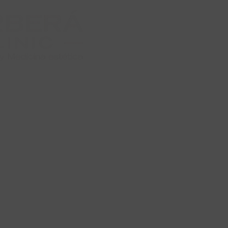
ntal y de Medicina
 en Arturo Soria
RA CONSULTA